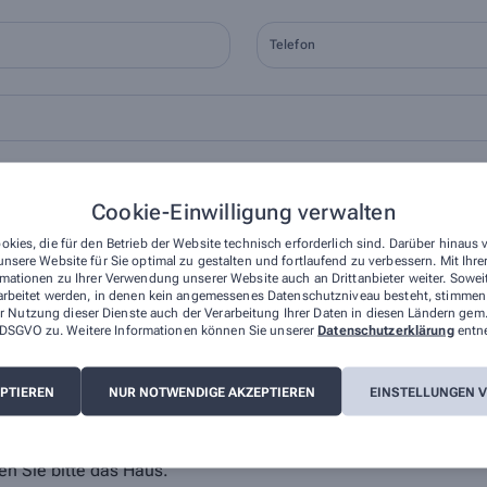
Telefon
Ort
Cookie-Einwilligung verwalten
okies, die für den Betrieb der Website technisch erforderlich sind. Darüber hinaus
nsere Website für Sie optimal zu gestalten und fortlaufend zu verbessern. Mit Ih
mationen zu Ihrer Verwendung unserer Website auch an Drittanbieter weiter. Sowei
arbeitet werden, in denen kein angemessenes Datenschutzniveau besteht, stimmen S
r Nutzung dieser Dienste auch der Verarbeitung Ihrer Daten in diesen Ländern gem.
 a DSGVO zu. Weitere Informationen können Sie unserer
Datenschutzerklärung
entn
, dass die von mir angegebenen Daten elektronisch erfasst und gespeichert und
lage der Verarbeitung ist Art. 6 Abs. 1 lit. a DS-GVO. Die Einwilligung kann j
EPTIEREN
NUR NOTWENDIGE AKZEPTIEREN
EINSTELLUNGEN 
Ihre Daten werden ausschließlich zur Bearbeitung Ihrer Anfrage verwendet. Wei
z
.
n Sie bitte
das Haus
.