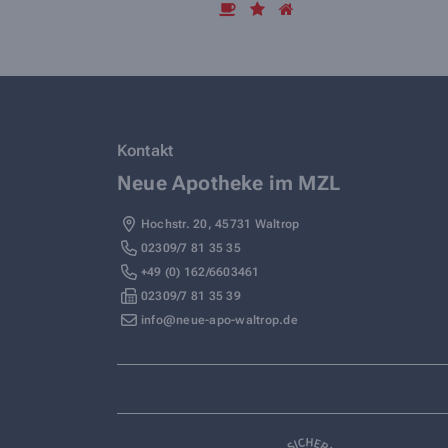
Kontakt
Neue Apotheke im MZL
Hochstr. 20
,
45731
Waltrop
02309/7 81 35 35
+49 (0) 162/6603461
02309/7 81 35 39
info@neue-apo-waltrop.de