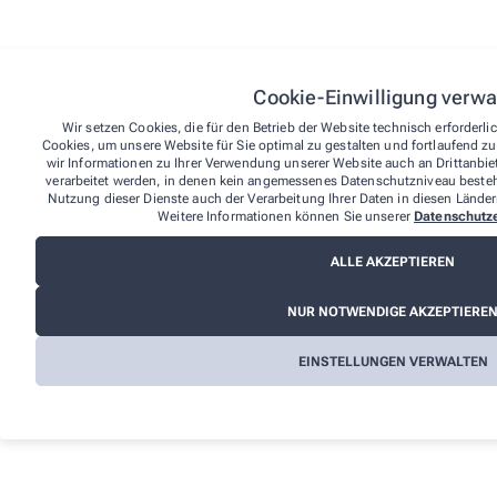
Kontakt
Über uns
Neue Apotheke im MZL
Team
Cookie-Einwilligung verwa
Leistungen
Hochstr. 20
,
45731
Waltrop
Wir setzen Cookies, die für den Betrieb der Website technisch erforderl
02309/7 81 35 35
Aktuelle Angebote
Cookies, um unsere Website für Sie optimal zu gestalten und fortlaufend z
+49 (0) 162/6603461
wir Informationen zu Ihrer Verwendung unserer Website auch an Drittanbiet
Kundenkarte
verarbeitet werden, in denen kein angemessenes Datenschutzniveau besteht
02309/7 81 35 39
Nutzung dieser Dienste auch der Verarbeitung Ihrer Daten in diesen Ländern
Kontakt
info@neue-apo-waltrop.de
Weitere Informationen können Sie unserer
Datenschutz
Informationen
ALLE AKZEPTIEREN
Impressum
NUR NOTWENDIGE AKZEPTIERE
Datenschutz
AGB
EINSTELLUNGEN VERWALTEN
Cookies
Barrierefreiheitserklärung